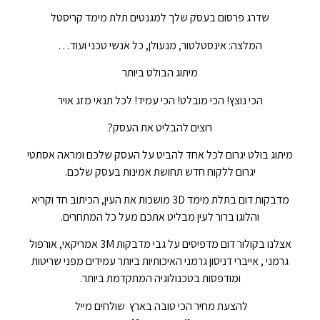
שדרג פרסום בעסק שלך למגנטים תלת מימד קריסטל
המלצה: אינסטלטור, מנעולן, כל אנשי טכני ועוד…
מיתוג הבולט ביותר
הכי נוצץ! הכי מובלט! הכי עמיד! לכל תנאי מזג אויר
רוצים להבליט את העסק?
מיתוג בולט יגרום לכל אחד להביט על העסק שלכם ומראה אסתטי
יגרום ללקוח חדש תחושת אמינות בעסק שלכם.
מדבקות דום בתלת מימד 3D מושכות את העין, הכיתוב חד וקריא
והלוגו ברור לעין מבליט אתכם מעל כל המתחרים.
אצלנו בקולור דום מדפיסים על גבי מדבקות 3M אמריקאי, אורפול
גרמני , אייברי דניסון גרמני האיכותיות ביותר עמידים מפני שריטות
ומודפסות בטכנולוגיה המתקדמת ביותר.
להצעת מחיר הכי טובה בארץ שולחים מייל